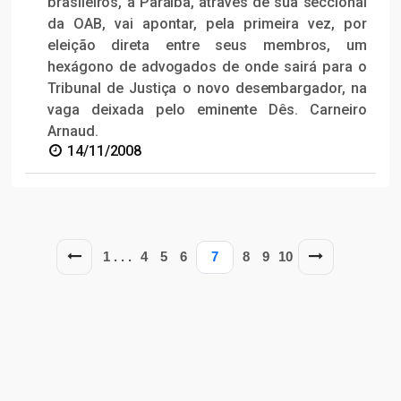
brasileiros, a Paraíba, através de sua seccional
da OAB, vai apontar, pela primeira vez, por
eleição direta entre seus membros, um
hexágono de advogados de onde sairá para o
Tribunal de Justiça o novo desembargador, na
vaga deixada pelo eminente Dês. Carneiro
Arnaud.
14/11/2008
1
. . .
4
5
6
7
8
9
10