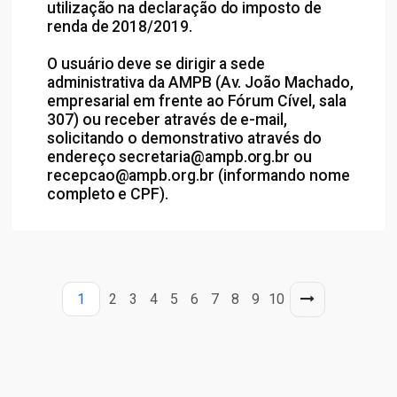
utilização na declaração do imposto de
renda de 2018/2019.
O usuário deve se dirigir a sede
administrativa da AMPB (Av. João Machado,
empresarial em frente ao Fórum Cível, sala
307) ou receber através de e-mail,
solicitando o demonstrativo através do
endereço secretaria@ampb.org.br ou
recepcao@ampb.org.br (informando nome
completo e CPF).
1
2
3
4
5
6
7
8
9
10