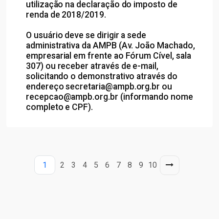
utilização na declaração do imposto de
renda de 2018/2019.
O usuário deve se dirigir a sede
administrativa da AMPB (Av. João Machado,
empresarial em frente ao Fórum Cível, sala
307) ou receber através de e-mail,
solicitando o demonstrativo através do
endereço secretaria@ampb.org.br ou
recepcao@ampb.org.br (informando nome
completo e CPF).
1
2
3
4
5
6
7
8
9
10