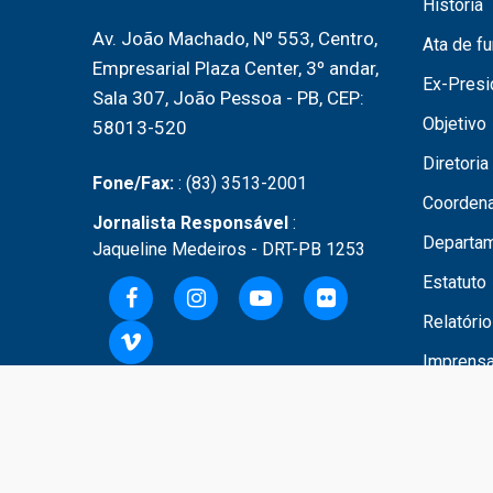
História
Av. João Machado, Nº 553, Centro,
Ata de f
Empresarial Plaza Center, 3º andar,
Ex-Presi
Sala 307, João Pessoa - PB, CEP:
Objetivo
58013-520
Diretoria
Fone/Fax:
: (83) 3513-2001
Coordena
Jornalista Responsável
:
Departa
Jaqueline Medeiros - DRT-PB 1253
Estatuto
Relatóri
Imprens
© 2024. Todos