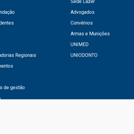
Sede Lazer
undação
Advogados
dentes
Convênios
Armas e Munições
UNIMED
dorias Regionais
UNIODONTO
mentos
os de gestão
a
 os Direitos Reservados. AMPB - Associação dos Magistra