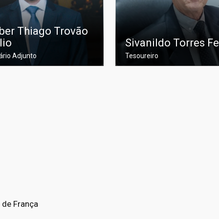
ber Thiago Trovão
lio
Sivanildo Torres Fe
ário Adjunto
Tesoureiro
a de França