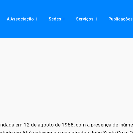
A Associação
Sedes
Serviços
Publicações
undada em 12 de agosto de 1958, com a presença de inúme
citado em Ata) estavam os magistrados João Santa Cruz, On