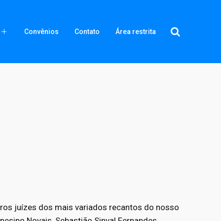
Convênios
Contato
Área restrita
ros juízes dos mais variados recantos do nosso
esipo Novais, Sebastião Sinval Fernandes,