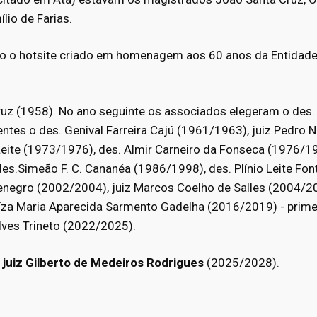
lio de Farias.
ndo o hotsite criado em homenagem aos 60 anos da Entida
Cruz (1958). No ano seguinte os associados elegeram o des.
entes o des. Genival Farreira Cajú (1961/1963), juiz Pedro 
Leite (1973/1976), des. Almir Carneiro da Fonseca (1976/
des.Simeão F. C. Cananéa (1986/1998), des. Plínio Leite Fo
egro (2002/2004), juiz Marcos Coelho de Salles (2004/2008
uíza Maria Aparecida Sarmento Gadelha (2016/2019) - primei
lves Trineto (2022/2025).
o
juiz Gilberto de Medeiros Rodrigues
(2025/2028).